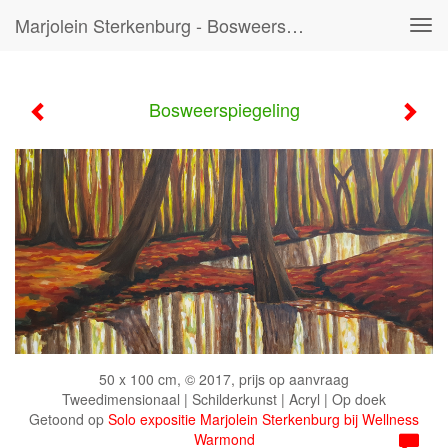
Marjolein Sterkenburg - Bosweerspiegeling
Tog
navi
Bosweerspiegeling
50 x 100 cm, © 2017, prijs op aanvraag
Tweedimensionaal | Schilderkunst | Acryl | Op doek
Getoond op
Solo expositie Marjolein Sterkenburg bij Wellness
Warmond