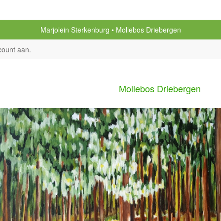
Marjolein Sterkenburg
Mollebos Driebergen
count aan
.
Mollebos Driebergen