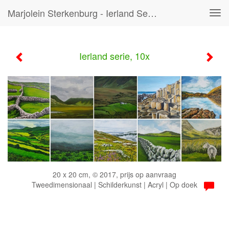
Marjolein Sterkenburg - Ierland Serie, 10x
Tog
navi
Ierland serie, 10x
20 x 20 cm, © 2017, prijs op aanvraag
Tweedimensionaal | Schilderkunst | Acryl | Op doek