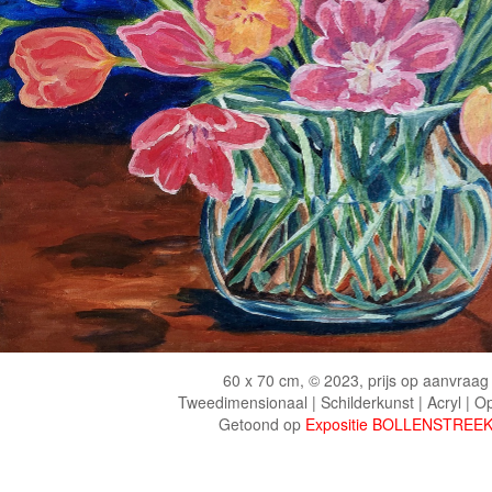
60 x 70 cm, © 2023, prijs op aanvraag
Tweedimensionaal | Schilderkunst | Acryl | O
Getoond op
Expositie BOLLENSTREE