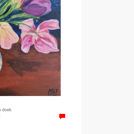
p doek
K