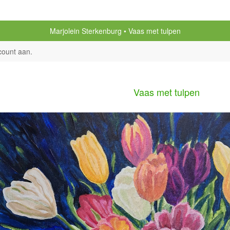
Marjolein Sterkenburg
Vaas met tulpen
count aan
.
Vaas met tulpen