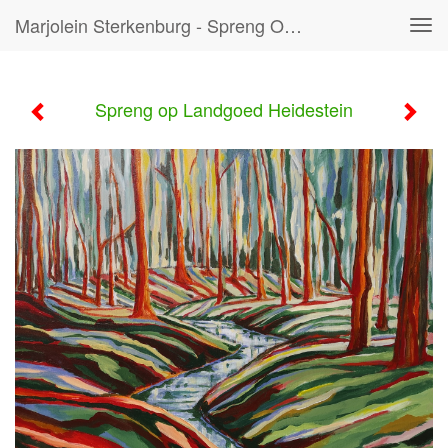
Marjolein Sterkenburg - Spreng Op Landgoed Heidestein
Tog
navi
Spreng op Landgoed Heidestein